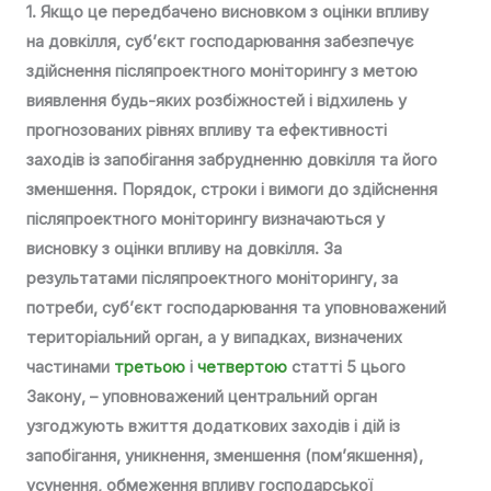
1. Якщо це передбачено висновком з оцінки впливу
на довкілля, суб’єкт господарювання забезпечує
здійснення післяпроектного моніторингу з метою
виявлення будь-яких розбіжностей і відхилень у
прогнозованих рівнях впливу та ефективності
заходів із запобігання забрудненню довкілля та його
зменшення. Порядок, строки і вимоги до здійснення
післяпроектного моніторингу визначаються у
висновку з оцінки впливу на довкілля. За
результатами післяпроектного моніторингу, за
потреби, суб’єкт господарювання та уповноважений
територіальний орган, а у випадках, визначених
частинами
третьою
і
четвертою
статті 5 цього
Закону, – уповноважений центральний орган
узгоджують вжиття додаткових заходів і дій із
запобігання, уникнення, зменшення (пом’якшення),
усунення, обмеження впливу господарської