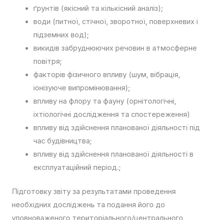
ґрунтів (якісний та кількісний аналіз);
води (питної, стічної, зворотної, поверхневих і
підземних вод);
викидів забруднюючих речовин в атмосферне
повітря;
факторів фізичного впливу (шум, вібрація,
іонізуюче випромінювання);
впливу на флору та фауну (орнітологічні,
іхтіологічні дослідження та спостереження)
впливу від здійснення планованої діяльності під
час будівництва;
впливу від здійснення планованої діяльності в
експлуатаційний період.;
Підготовку звіту за результатами проведення
необхідних досліджень та подання його до
уповноваженого територіального/центрального